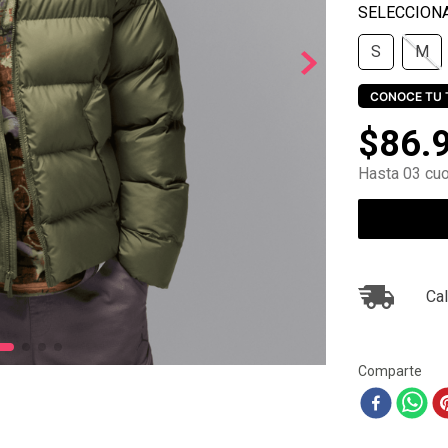
10
.
ea7
S
M
CONOCE TU 
$
86
.
Hasta 03 cuo
Cal
Comparte