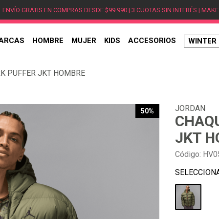
ENVÍO GRATIS EN COMPRAS DESDE $99.990 | 3 CUOTAS SIN INTERÉS | MAKE
ARCAS
HOMBRE
MUJER
KIDS
ACCESORIOS
WINTER
TÉRMINOS MÁS BUSCADOS
RK PUFFER JKT HOMBRE
1
.
hombre
2
.
jordan
JORDAN
3
.
mujer
50%
CHAQU
4
.
nike
JKT 
5
.
zapatillas
Código
:
HV0
6
.
zapatillas jordan
7
.
new balance
8
.
zapatillas hombre
9
.
zapatillas nike