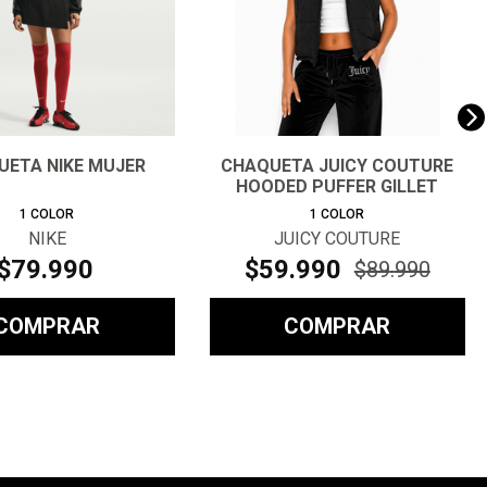
UETA NIKE MUJER
CHAQUETA JUICY COUTURE
HOODED PUFFER GILLET
1
COLOR
1
COLOR
NIKE
JUICY COUTURE
$
79
.
990
$
59
.
990
$
89
.
990
COMPRAR
COMPRAR