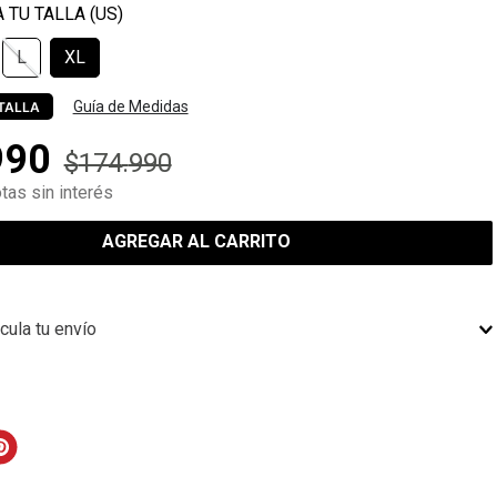
L
XL
Guía de Medidas
TALLA
990
$
174
.
990
tas sin interés
AGREGAR AL CARRITO
cula tu envío