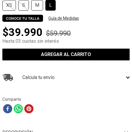
XS
S
M
L
Guía de Medidas
CONOCE TU TALLA
$
39
.
990
$
59
.
990
Hasta 03 cuotas sin interés
AGREGAR AL CARRITO
Calcula tu envío
Comparte