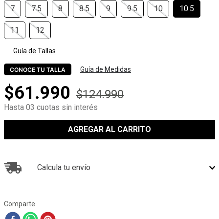
7
7.5
8
8.5
9
9.5
10
10.5
11
12
Guía de Tallas
Guía de Medidas
CONOCE TU TALLA
$
61
.
990
$
124
.
990
Hasta 03 cuotas sin interés
AGREGAR AL CARRITO
Calcula tu envío
Comparte