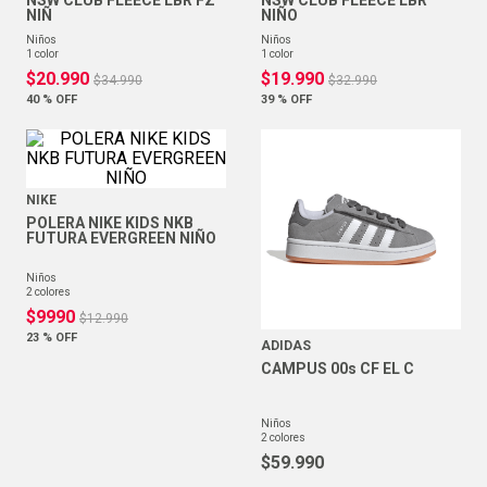
NSW CLUB FLEECE LBR FZ
NSW CLUB FLEECE LBR
NIÑ
NIÑO
niños
niños
1
color
1
color
$
20
.
990
$
19
.
990
$
34
.
990
$
32
.
990
40 %
OFF
39 %
OFF
NIKE
POLERA NIKE KIDS NKB
FUTURA EVERGREEN NIÑO
niños
2
colores
$
9990
$
12
.
990
23 %
OFF
ADIDAS
CAMPUS 00s CF EL C
niños
2
colores
$
59
.
990