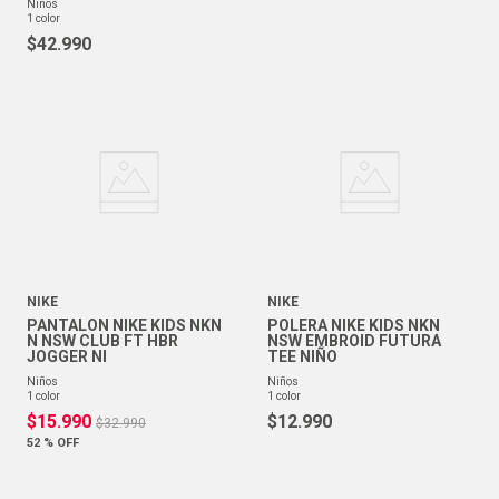
niños
1
color
$
42
.
990
NIKE
NIKE
PANTALON NIKE KIDS NKN
POLERA NIKE KIDS NKN
N NSW CLUB FT HBR
NSW EMBROID FUTURA
JOGGER NI
TEE NIÑO
niños
niños
1
color
1
color
$
15
.
990
$
12
.
990
$
32
.
990
52 %
OFF