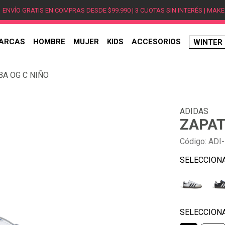
ENVÍO GRATIS EN COMPRAS DESDE $99.990 | 3 CUOTAS SIN INTERÉS | MAKE
ARCAS
HOMBRE
MUJER
KIDS
ACCESORIOS
WINTER
TÉRMINOS MÁS BUSCADOS
BA OG C NIÑO
1
.
hombre
2
.
jordan
ADIDAS
3
.
mujer
ZAPAT
4
.
nike
Código
:
ADI-
5
.
zapatillas
6
.
zapatillas jordan
7
.
new balance
8
.
zapatillas hombre
9
.
zapatillas nike