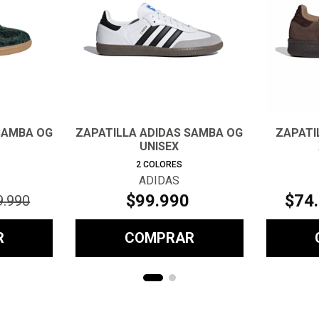
SAMBA OG
ZAPATILLA ADIDAS SAMBA OG
ZAPATI
UNISEX
2
COLORES
ADIDAS
$
99
.
990
$
74
.
9
.
990
R
COMPRAR