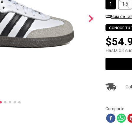
1
1.5
10
.
ea7
Guía de Tal
CONOCE TU 
$
54
.
Hasta 03 cuo
Cal
Comparte