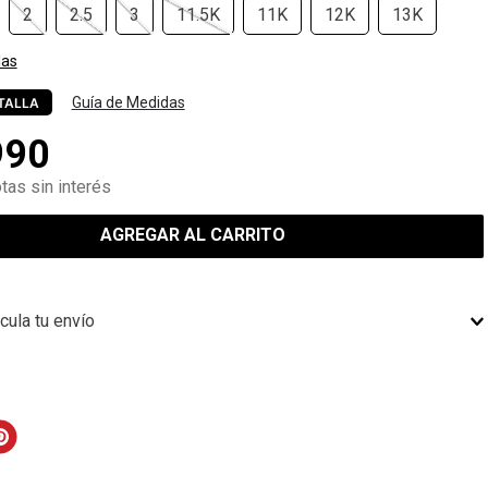
2
2.5
3
11.5K
11K
12K
13K
las
Guía de Medidas
TALLA
990
tas sin interés
AGREGAR AL CARRITO
cula tu envío