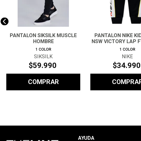
PANTALON SIKSILK MUSCLE
PANTALON NIKE KI
HOMBRE
NSW VICTORY LAP F
1
COLOR
1
COLOR
SIKSILK
NIKE
$
59
.
990
$
34
.
990
COMPRAR
COMPRA
AYUDA