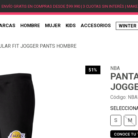
ENVÍO GRATIS EN COMPRAS DESDE $99.990 | 3 CUOTAS SIN INTERÉS | MAKE
ARCAS
HOMBRE
MUJER
KIDS
ACCESORIOS
WINTER
TÉRMINOS MÁS BUSCADOS
ULAR FIT JOGGER PANTS HOMBRE
1
.
hombre
2
.
jordan
NBA
3
.
mujer
51%
PANTA
4
.
nike
JOGG
5
.
zapatillas
Código
:
NBA
6
.
zapatillas jordan
7
.
zapatillas hombre
S
M
8
.
new balance
9
.
zapatillas nike
CONOCE TU 