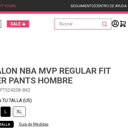
|
 IT YOURS
SEGUIMIENTO
CENTRO DE AYUDA
Buscar
SALE 🔥
LON NBA MVP REGULAR FIT
ER PANTS HOMBRE
PT524208-BK2
L
XL
Guía de Medidas
TALLA