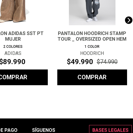
ON ADIDAS SST PT
PANTALON HOODRICH STAMP
MUJER
TOUR _ OVERSIZED OPEN HEM
2
COLORES
1
COLOR
ADIDAS
HOODRICH
$
89
.
990
$
49
.
990
$
74
.
990
COMPRAR
COMPRAR
DE PAGO
SÍGUENOS
BASES LEGALES