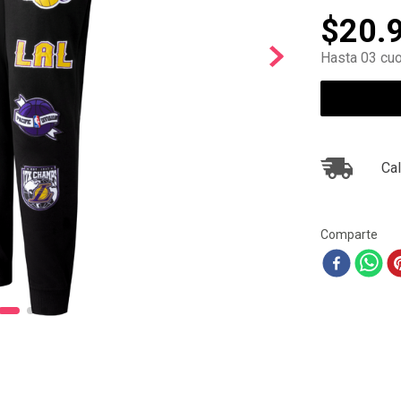
10
.
ea7
$
20
.
Hasta 03 cuo
Cal
Comparte