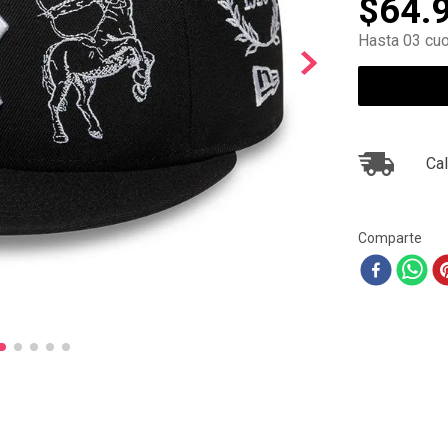
$
64
.
10
.
zapatillas nike
Hasta 03 cuo
Cal
Comparte