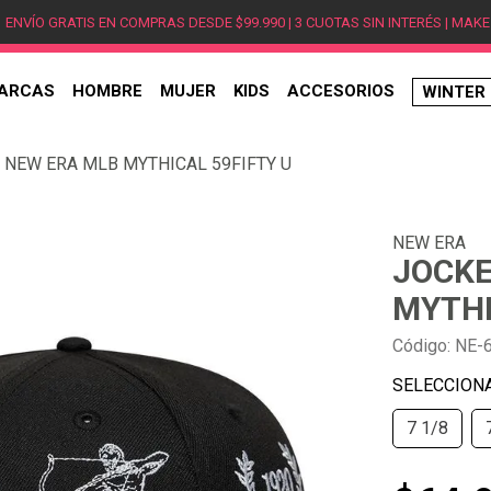
ENVÍO GRATIS EN COMPRAS DESDE $99.990 | 3 CUOTAS SIN INTERÉS | MAKE
ARCAS
HOMBRE
MUJER
KIDS
ACCESORIOS
WINTER
TÉRMINOS MÁS BUSCADOS
 NEW ERA MLB MYTHICAL 59FIFTY U
1
.
hombre
2
.
jordan
NEW ERA
3
.
mujer
JOCKE
4
.
nike
MYTHI
5
.
zapatillas
Código
:
NE-
6
.
zapatillas jordan
7
.
xt-6
7 1/8
8
.
new balance
9
.
zapatillas hombre