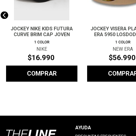
JOCKEY NIKE KIDS FUTURA
JOCKEY VISERA PL
CURVE BRIM CAP JOVEN
ERA 5950 LOSDO
1
COLOR
1
COLOR
NIKE
NEW ERA
$
16
.
990
$
56
.
990
COMPRAR
COMPRA
AYUDA