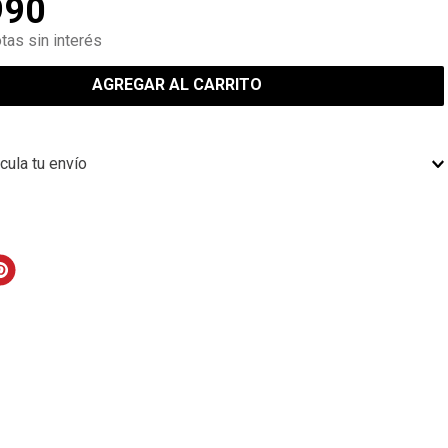
990
tas sin interés
AGREGAR AL CARRITO
cula tu envío