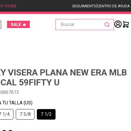
|
 IT YOURS
SEGUIMIENTO
CENTRO DE AYUDA
Buscar
SALE 🔥
Y VISERA PLANA NEW ERA MLB
CAL 59FIFTY U
60667613
7 1/4
7 3/8
7 1/2