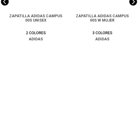
ZAPATILLA ADIDAS CAMPUS
ZAPATILLA ADIDAS CAMPUS
00S UNISEX
00S W MUJER
2
COLORES
3
COLORES
ADIDAS
ADIDAS
$
99
.
990
$
99
.
990
COMPRAR
COMPRAR
Ayuda
+
Preguntas frecuentes
Categorías
+
T&C - Políticas de Envío