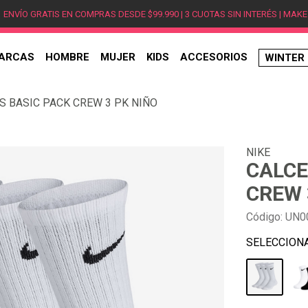
ENVÍO GRATIS EN COMPRAS DESDE $99.990 | 3 CUOTAS SIN INTERÉS | MAKE
ARCAS
HOMBRE
MUJER
KIDS
ACCESORIOS
WINTER
TÉRMINOS MÁS BUSCADOS
DS BASIC PACK CREW 3 PK NIÑO
1
.
hombre
2
.
jordan
NIKE
3
.
mujer
CALCE
4
.
nike
CREW 
5
.
zapatillas
Código
:
UN0
6
.
zapatillas jordan
7
.
new balance
8
.
zapatillas hombre
9
.
zapatillas nike