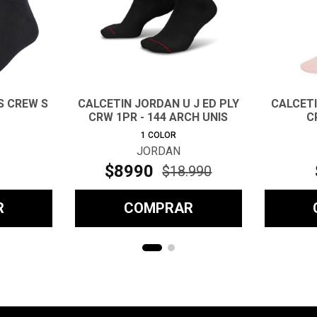
S CREW S
CALCETIN JORDAN U J ED PLY
CALCET
CRW 1PR - 144 ARCH UNIS
C
1
COLOR
JORDAN
$
8990
$
18
.
990
R
COMPRAR