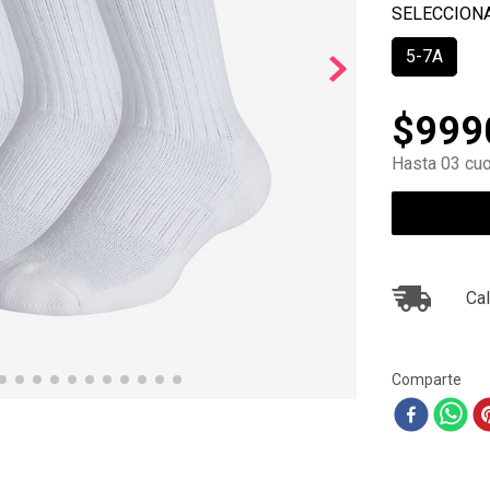
10
.
ea7
5-7A
$
999
Hasta 03 cuo
Cal
Comparte