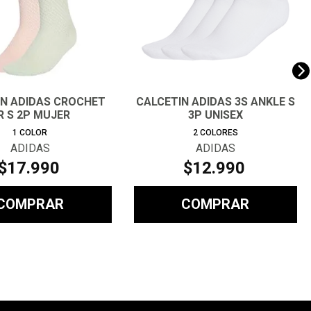
IN ADIDAS CROCHET
CALCETIN ADIDAS 3S ANKLE S
R S 2P MUJER
3P UNISEX
1
COLOR
2
COLORES
ADIDAS
ADIDAS
$
17
.
990
$
12
.
990
COMPRAR
COMPRAR