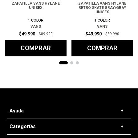
ZAPATILLA VANS HYLANE
ZAPATILLA VANS HYLANE
UNISEX
RETRO SKATE GRAY/GRAY
UNISEX
1
COLOR
1
COLOR
VANS
VANS
$
49
.
990
$
49
.
990
$
89
.
990
$
89
.
990
COMPRAR
COMPRAR
Ayuda
+
Preguntas frecuentes
Categorías
+
T&C - Políticas de Envío