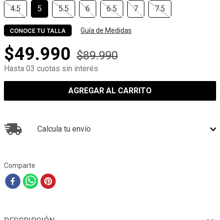
4.5
5
5.5
6
6.5
7
7.5
Guía de Medidas
CONOCE TU TALLA
$
49
.
990
$
89
.
990
Hasta 03 cuotas sin interés
AGREGAR AL CARRITO
Calcula tu envío
Comparte