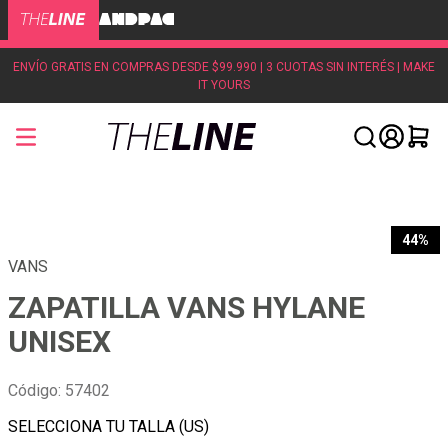
ENVÍO GRATIS EN COMPRAS DESDE $99.990 | 3 CUOTAS SIN INTERÉS | MAKE
IT YOURS
44%
VANS
ZAPATILLA VANS HYLANE
UNISEX
Código
:
57402