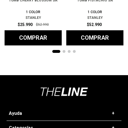
TUMB CHERRY BLOSSOM SA
TUMB PISTACHIO SA
1
COLOR
1
COLOR
STANLEY
STANLEY
$
25
.
990
$
52
.
990
$
52
.
990
COMPRAR
COMPRAR
Ayuda
+
Preguntas frecuentes
Categorías
+