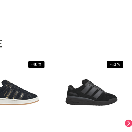
E
-
40 %
-
60 %