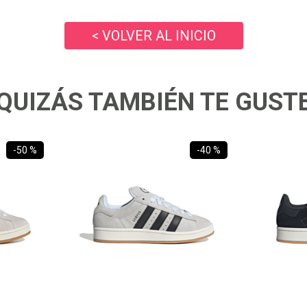
10
.
ea7
< VOLVER AL INICIO
QUIZÁS TAMBIÉN TE GUST
-
50 %
-
40 %