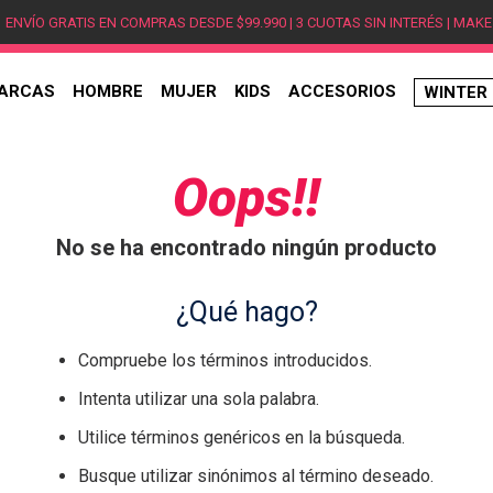
ENVÍO GRATIS EN COMPRAS DESDE $99.990 | 3 CUOTAS SIN INTERÉS | MAKE
ARCAS
HOMBRE
MUJER
KIDS
ACCESORIOS
WINTER
TÉRMINOS MÁS BUSCADOS
1
.
hombre
Oops!!
2
.
jordan
No se ha encontrado ningún producto
3
.
mujer
4
.
nike
¿Qué hago?
5
.
zapatillas
Compruebe los términos introducidos.
6
.
zapatillas jordan
Intenta utilizar una sola palabra.
7
.
zapatillas hombre
Utilice términos genéricos en la búsqueda.
8
.
new balance
Busque utilizar sinónimos al término deseado.
9
.
zapatillas nike