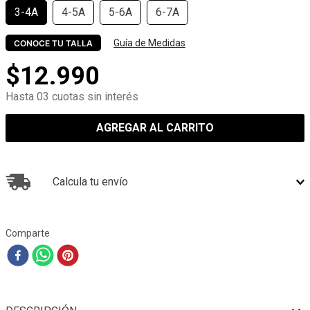
3-4A
4-5A
5-6A
6-7A
Guía de Medidas
CONOCE TU TALLA
$
12
.
990
Hasta 03 cuotas sin interés
AGREGAR AL CARRITO
Calcula tu envío
Comparte