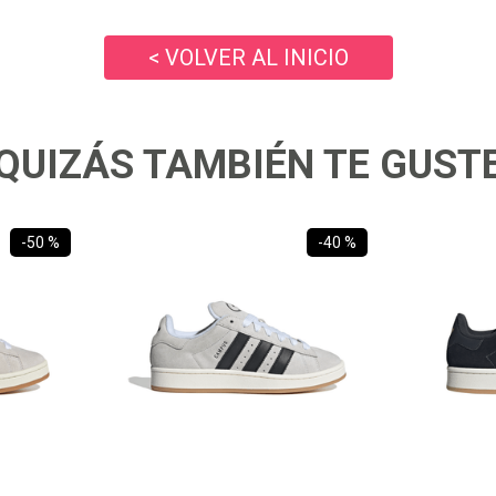
10
.
ea7
< VOLVER AL INICIO
QUIZÁS TAMBIÉN TE GUST
-
50 %
-
40 %