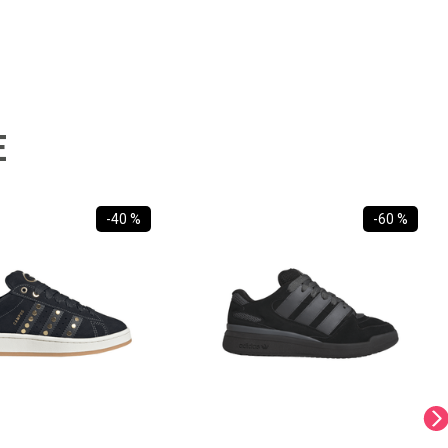
E
-
40 %
-
60 %