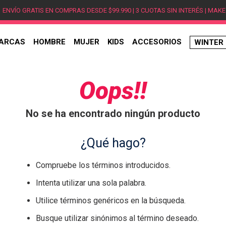
ENVÍO GRATIS EN COMPRAS DESDE $99.990 | 3 CUOTAS SIN INTERÉS | MAKE
ARCAS
HOMBRE
MUJER
KIDS
ACCESORIOS
WINTER
TÉRMINOS MÁS BUSCADOS
1
.
hombre
Oops!!
2
.
jordan
No se ha encontrado ningún producto
3
.
mujer
4
.
nike
¿Qué hago?
5
.
zapatillas
Compruebe los términos introducidos.
6
.
zapatillas jordan
Intenta utilizar una sola palabra.
7
.
zapatillas hombre
Utilice términos genéricos en la búsqueda.
8
.
new balance
Busque utilizar sinónimos al término deseado.
9
.
zapatillas nike