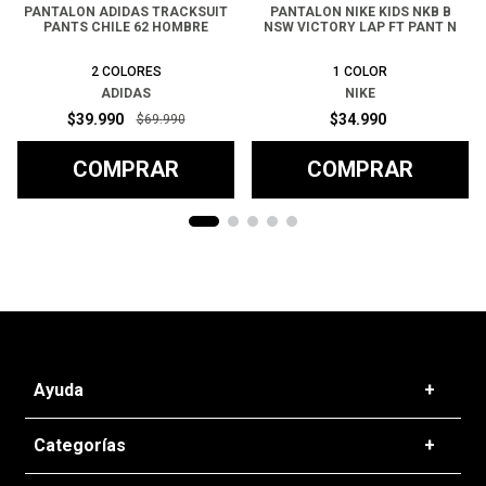
PANTALON ADIDAS TRACKSUIT
PANTALON NIKE KIDS NKB B
PANTS CHILE 62 HOMBRE
NSW VICTORY LAP FT PANT N
2
COLORES
1
COLOR
ADIDAS
NIKE
$
39
.
990
$
34
.
990
$
69
.
990
COMPRAR
COMPRAR
Ayuda
+
Preguntas frecuentes
Categorías
+
T&C - Políticas de Envío