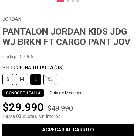
JORDAN
PANTALON JORDAN KIDS JDG
WJ BRKN FT CARGO PANT JOV
Código
:
67966
S
M
L
XL
Guía de Medidas
CONOCE TU TALLA
$
29
.
990
$
49
.
990
Hasta 03 cuotas sin interés
AGREGAR AL CARRITO