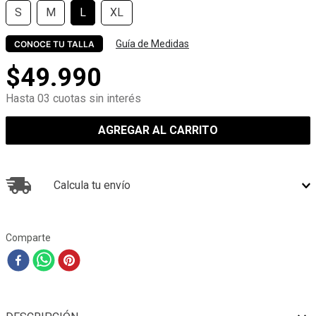
S
M
L
XL
Guía de Medidas
CONOCE TU TALLA
$
49
.
990
Hasta 03 cuotas sin interés
AGREGAR AL CARRITO
Calcula tu envío
Comparte