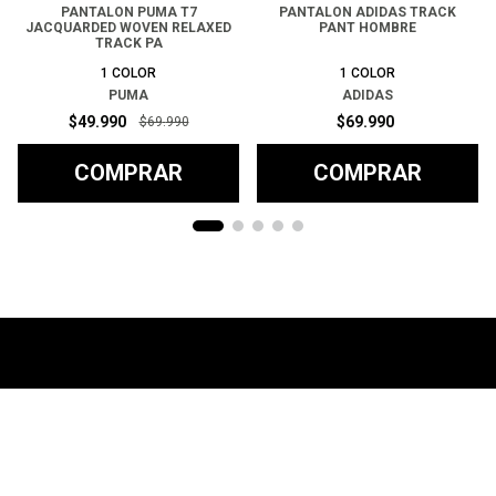
PANTALON PUMA T7
PANTALON ADIDAS TRACK
JACQUARDED WOVEN RELAXED
PANT HOMBRE
TRACK PA
1
COLOR
1
COLOR
PUMA
ADIDAS
$
49
.
990
$
69
.
990
$
69
.
990
COMPRAR
COMPRAR
Ayuda
+
Preguntas frecuentes
Categorías
+
T&C - Políticas de Envío