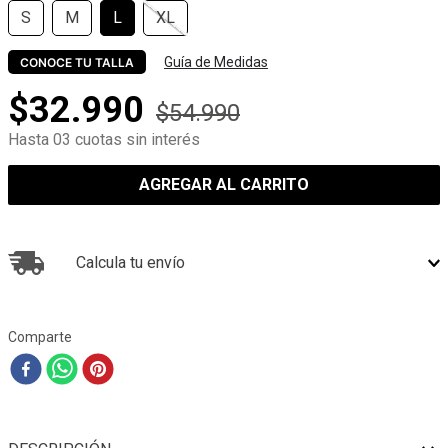
S
M
L
XL
Guía de Medidas
CONOCE TU TALLA
$
32
.
990
$
54
.
990
Hasta 03 cuotas sin interés
AGREGAR AL CARRITO
Calcula tu envío
Comparte