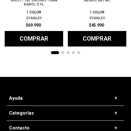
40OZ/1.18L QNCHR2 TUMB
NEGRO| 887 ML
KAROL G FL
1
COLOR
1
COLOR
STANLEY
STANLEY
$
69
.
990
$
45
.
990
COMPRAR
COMPRAR
Ayuda
+
Preguntas frecuentes
Categorías
+
T&C - Políticas de Envío
Zapatillas
Contacto
+
Politicas de Devolución