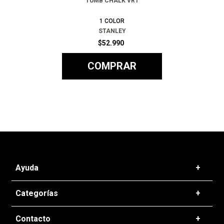
TUMB CHALK VRT
1
COLOR
STANLEY
$
52
.
990
COMPRAR
Ayuda
+
Preguntas frecuentes
Categorías
+
T&C - Políticas de Envío
Zapatillas
Contacto
+
Politicas de Devolución