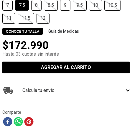
7
7.5
8
8.5
9
9.5
10
10.5
11
11.5
12
Guía de Medidas
CONOCE TU TALLA
$
172
.
990
Hasta 03 cuotas sin interés
AGREGAR AL CARRITO
Calcula tu envío
Comparte