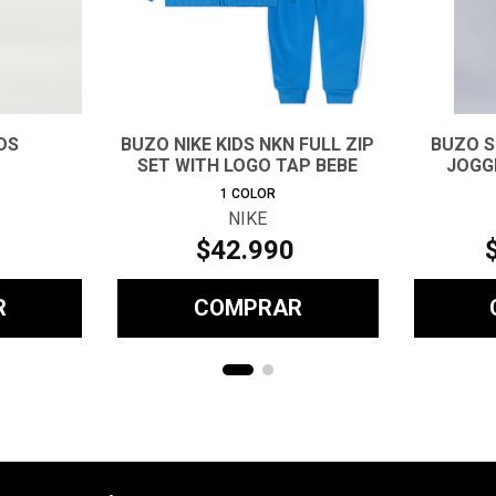
DS
BUZO NIKE KIDS NKN FULL ZIP
BUZO S
SET WITH LOGO TAP BEBE
JOGG
1
COLOR
NIKE
$
42
.
990
R
COMPRAR