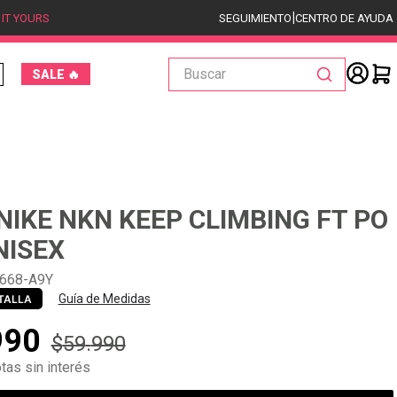
|
 IT YOURS
SEGUIMIENTO
CENTRO DE AYUDA
Buscar
SALE 🔥
NIKE NKN KEEP CLIMBING FT PO
NISEX
668-A9Y
Guía de Medidas
TALLA
990
$
59
.
990
tas sin interés