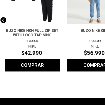
BUZO NIKE NKN FULL ZIP SET
BUZO NIKE KI
WITH LOGO TAP NIÑO
1
COLOR
1
COLOR
NIKE
NIKE
$
42
.
990
$
56
.
990
COMPRAR
COMPRA