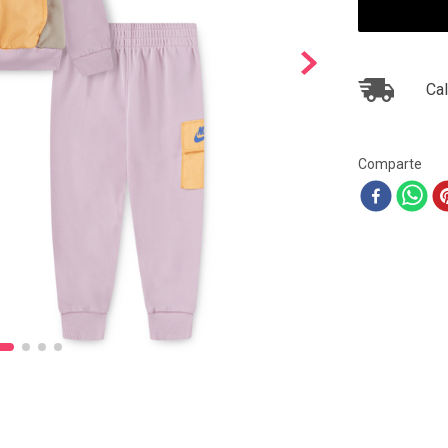
10
.
ea7
Cal
Comparte