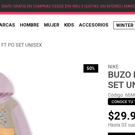
ENVÍO GRATIS EN COMPRAS DESDE $99.990 | 3 CUOTAS SIN INTERÉS | MAKE
ARCAS
HOMBRE
MUJER
KIDS
ACCESORIOS
WINTER
TÉRMINOS MÁS BUSCADOS
 FT PO SET UNISEX
1
.
hombre
2
.
jordan
NIKE
3
.
mujer
50%
BUZO 
4
.
nike
SET U
5
.
zapatillas
Código
:
66M
6
.
zapatillas jordan
CONOCE TU 
7
.
zapatillas hombre
$
29
.
8
.
new balance
Hasta 03 cuo
9
.
zapatillas nike