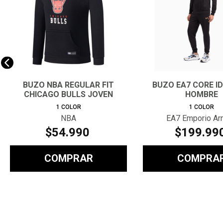
BUZO NBA REGULAR FIT
BUZO EA7 CORE I
CHICAGO BULLS JOVEN
HOMBRE
1
COLOR
1
COLOR
NBA
EA7 Emporio Ar
$
54
.
990
$
199
.
99
COMPRAR
COMPRA