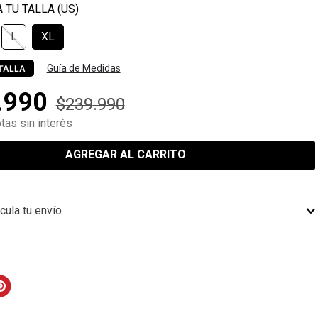
L
XL
Guía de Medidas
TALLA
.
990
$
239
.
990
tas sin interés
AGREGAR AL CARRITO
cula tu envío