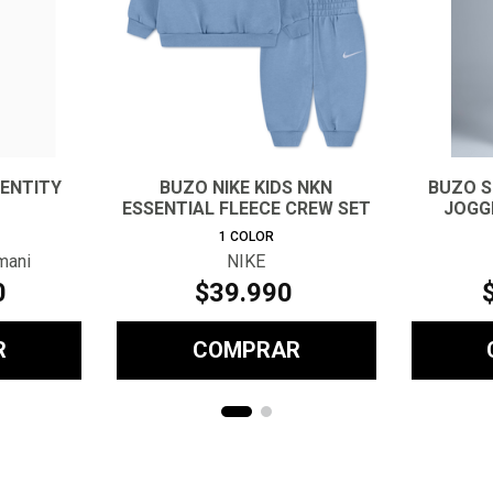
DENTITY
BUZO NIKE KIDS NKN
BUZO S
ESSENTIAL FLEECE CREW SET
JOGG
BEBE
1
COLOR
mani
NIKE
0
$
39
.
990
R
COMPRAR