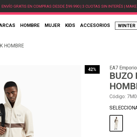
ENVÍO GRATIS EN COMPRAS DESDE $99.990 | 3 CUOTAS SIN INTERÉS | MAKE
ARCAS
HOMBRE
MUJER
KIDS
ACCESORIOS
WINTER
TÉRMINOS MÁS BUSCADOS
CK HOMBRE
1
.
hombre
2
.
jordan
EA7 Emporio
3
.
mujer
42%
BUZO 
4
.
nike
HOMB
5
.
zapatillas
Código
:
7M0
6
.
zapatillas jordan
7
.
new balance
8
.
zapatillas hombre
9
.
zapatillas nike