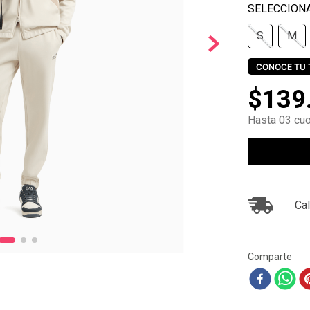
10
.
ea7
S
M
CONOCE TU 
$
139
Hasta 03 cuo
Cal
Comparte