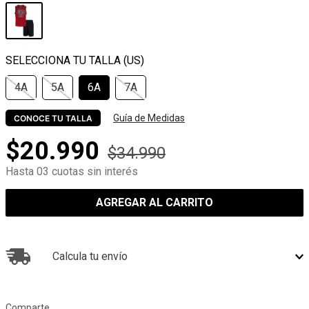
4A
5A
6A
7A
Guía de Medidas
CONOCE TU TALLA
$
20
.
990
$
34
.
990
Hasta 03 cuotas sin interés
AGREGAR AL CARRITO
Calcula tu envío
Comparte