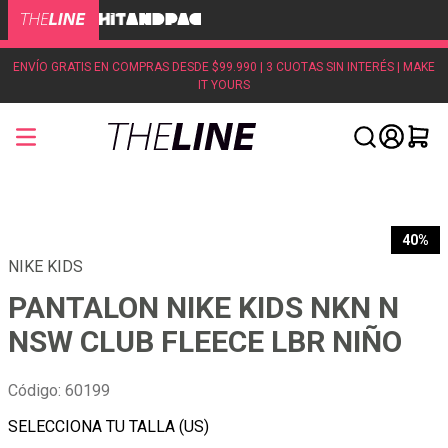
ENVÍO GRATIS EN COMPRAS DESDE $99.990 | 3 CUOTAS SIN INTERÉS | MAKE
IT YOURS
40%
NIKE KIDS
PANTALON NIKE KIDS NKN N
NSW CLUB FLEECE LBR NIÑO
Código
:
60199