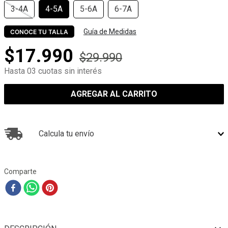
3-4A
4-5A
5-6A
6-7A
Guía de Medidas
CONOCE TU TALLA
$
17
.
990
$
29
.
990
Hasta 03 cuotas sin interés
AGREGAR AL CARRITO
Calcula tu envío
Comparte