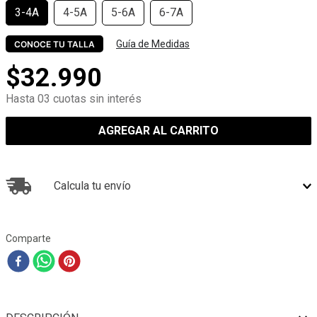
3-4A
4-5A
5-6A
6-7A
Guía de Medidas
CONOCE TU TALLA
$
32
.
990
Hasta 03 cuotas sin interés
AGREGAR AL CARRITO
Calcula tu envío
Comparte