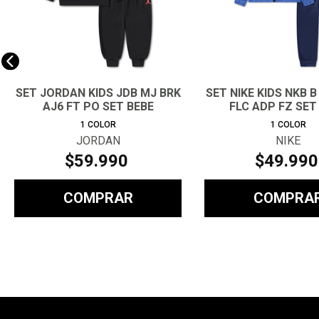
SET JORDAN KIDS JDB MJ BRK
SET NIKE KIDS NKB B
AJ6 FT PO SET BEBE
FLC ADP FZ SET
1
COLOR
1
COLOR
JORDAN
NIKE
$
59
.
990
$
49
.
990
COMPRAR
COMPRA