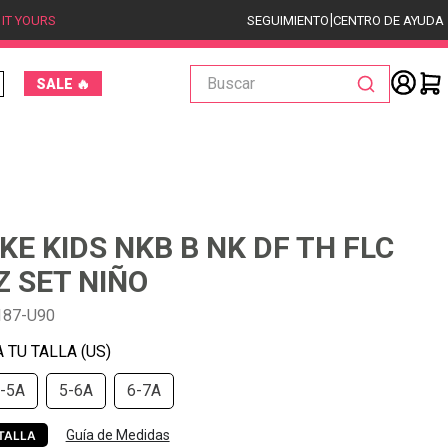
|
 IT YOURS
SEGUIMIENTO
CENTRO DE AYUDA
Buscar
SALE 🔥
IKE KIDS NKB B NK DF TH FLC
Z SET NIÑO
187-U90
-5A
5-6A
6-7A
Guía de Medidas
TALLA