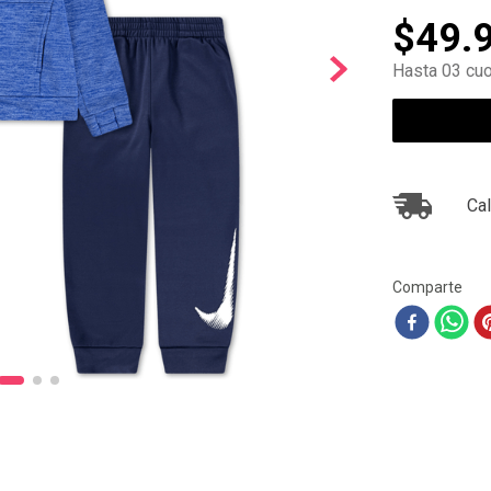
10
.
ea7
$
49
.
Hasta 03 cuo
Cal
Comparte