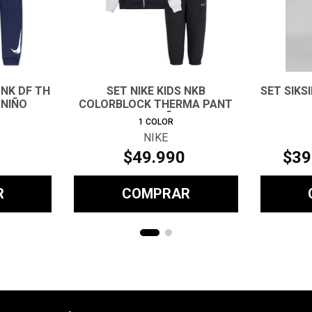
 NK DF TH
SET NIKE KIDS NKB
SET SIKSI
 NIÑO
COLORBLOCK THERMA PANT
SET NIÑO
1
COLOR
NIKE
$
49
.
990
$
39
R
COMPRAR