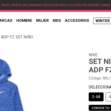
ENVÍO GRATIS EN COMPRAS DESDE $99.990 | 3 CUOTAS SIN INTERÉS | MAKE
ARCAS
HOMBRE
MUJER
KIDS
ACCESORIOS
WINTER
TÉRMINOS MÁS BUSCADOS
C ADP FZ SET NIÑO
1
.
hombre
2
.
jordan
NIKE
3
.
mujer
SET N
4
.
nike
ADP F
5
.
zapatillas
Código
:
86L
6
.
zapatillas jordan
7
.
zapatillas hombre
3-4A
4
8
.
new balance
9
.
zapatillas nike
CONOCE TU 