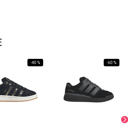
E
-
40 %
-
60 %