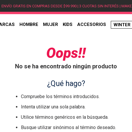
ENVÍO GRATIS EN COMPRAS DESDE $99.990 | 3 CUOTAS SIN INTERÉS | MAKE
ARCAS
HOMBRE
MUJER
KIDS
ACCESORIOS
WINTER
TÉRMINOS MÁS BUSCADOS
1
.
hombre
Oops!!
2
.
jordan
No se ha encontrado ningún producto
3
.
mujer
4
.
nike
¿Qué hago?
5
.
zapatillas
Compruebe los términos introducidos.
6
.
zapatillas jordan
Intenta utilizar una sola palabra.
7
.
xt-6
Utilice términos genéricos en la búsqueda.
8
.
new balance
Busque utilizar sinónimos al término deseado.
9
.
zapatillas hombre