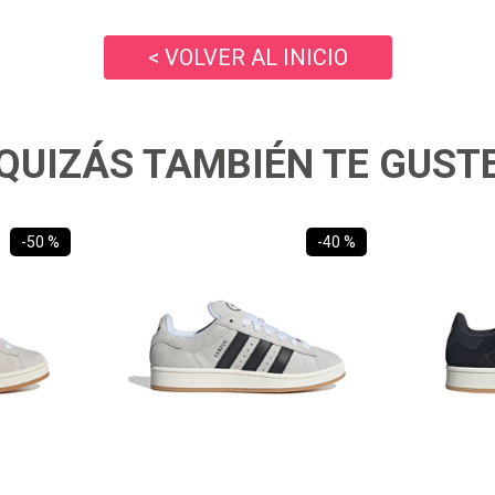
10
.
zapatillas nike
< VOLVER AL INICIO
QUIZÁS TAMBIÉN TE GUST
-
50 %
-
40 %