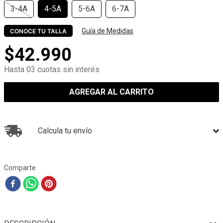
3-4A
4-5A
5-6A
6-7A
Guía de Medidas
CONOCE TU TALLA
$
42
.
990
Hasta 03 cuotas sin interés
AGREGAR AL CARRITO
Calcula tu envío
Comparte