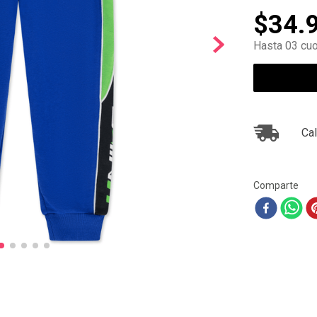
10
.
air max
$
34
.
Hasta 03 cuo
Cal
Comparte