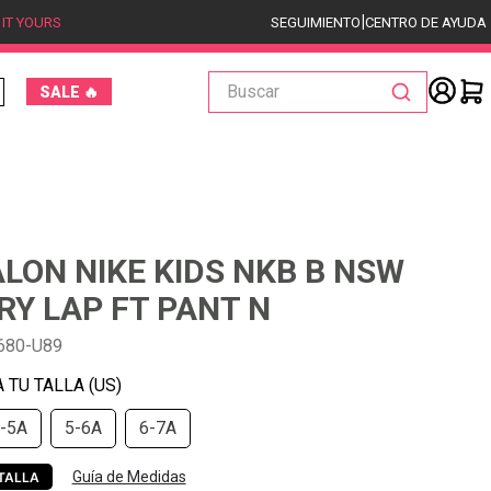
|
 IT YOURS
SEGUIMIENTO
CENTRO DE AYUDA
Buscar
SALE 🔥
LON NIKE KIDS NKB B NSW
RY LAP FT PANT N
680-U89
-5A
5-6A
6-7A
Guía de Medidas
TALLA