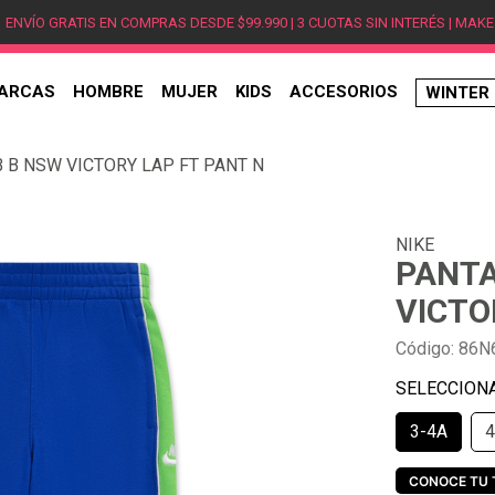
ENVÍO GRATIS EN COMPRAS DESDE $99.990 | 3 CUOTAS SIN INTERÉS | MAKE
ARCAS
HOMBRE
MUJER
KIDS
ACCESORIOS
WINTER
TÉRMINOS MÁS BUSCADOS
 B NSW VICTORY LAP FT PANT N
1
.
hombre
2
.
jordan
NIKE
3
.
mujer
PANTA
4
.
nike
VICTO
5
.
zapatillas jordan
Código
:
86N
6
.
new balance
7
.
zapatillas hombre
3-4A
4
8
.
zapatillas nike
9
.
ea7
CONOCE TU 