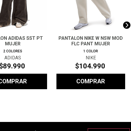
ON ADIDAS SST PT
PANTALON NIKE W NSW MOD
MUJER
FLC PANT MUJER
2
COLORES
1
COLOR
ADIDAS
NIKE
$
89
.
990
$
104
.
990
COMPRAR
COMPRAR