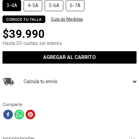
3-4A
4-5A
5-6A
6-7A
Guía de Medidas
CONOCE TU TALLA
$
39
.
990
Hasta 03 cuotas sin interés
AGREGAR AL CARRITO
Calcula tu envío
Comparte