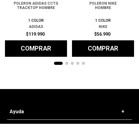
POLERON ADIDAS CCTG
POLERON NIKE
TRACKTOP HOMBRE
HOMBRE
1
COLOR
1
COLOR
ADIDAS
NIKE
$
119
.
990
$
56
.
990
COMPRAR
COMPRAR
Ayuda
+
Preguntas frecuentes
Categorías
+
T&C - Políticas de Envío