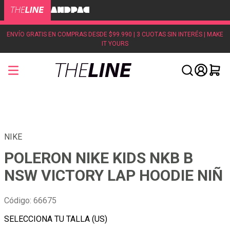
ENVÍO GRATIS EN COMPRAS DESDE $99.990 | 3 CUOTAS SIN INTERÉS | MAKE
IT YOURS
NIKE
POLERON NIKE KIDS NKB B
NSW VICTORY LAP HOODIE NIÑ
Código
:
66675