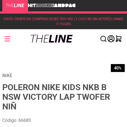
ENVÍO GRATIS EN COMPRAS DESDE $99.990 | 3 CUOTAS SIN INTERÉS | MAKE
IT YOURS
40%
NIKE
POLERON NIKE KIDS NKB B
NSW VICTORY LAP TWOFER
NIÑ
Código
:
66683