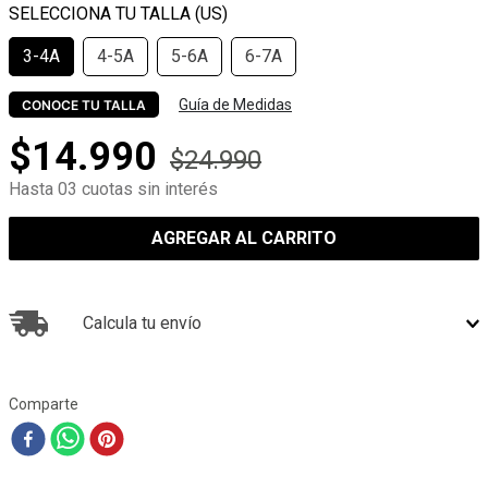
3-4A
4-5A
5-6A
6-7A
Guía de Medidas
CONOCE TU TALLA
$
14
.
990
$
24
.
990
Hasta 03 cuotas sin interés
AGREGAR AL CARRITO
Calcula tu envío
Comparte