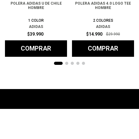
POLERA ADIDAS U DE CHILE
POLERA ADIDAS 4.0 LOGO TEE
HOMBRE
HOMBRE
1
COLOR
2
COLORES
ADIDAS
ADIDAS
$
39
.
990
$
14
.
990
$
29
.
990
COMPRAR
COMPRAR
Ayuda
+
Preguntas frecuentes
Categorías
+
T&C - Políticas de Envío