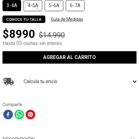
3-4A
4-5A
5-6A
6-7A
Guía de Medidas
CONOCE TU TALLA
$
8990
$
14
.
990
Hasta 03 cuotas sin interés
AGREGAR AL CARRITO
Calcula tu envío
Comparte