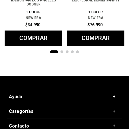
BASICS 940 LOS ANGELES
ERA FLORAL DENIM 59FIFTY
DODGER
1
COLOR
1
COLOR
NEW ERA
NEW ERA
$
34
.
990
$
76
.
990
COMPRAR
COMPRAR
Ayuda
+
Preguntas frecuentes
Categorías
+
T&C - Políticas de Envío
Zapatillas
Contacto
+
Politicas de Devolución