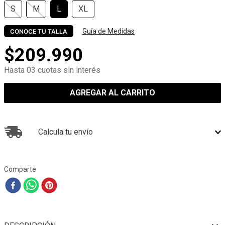
S
M
L
XL
Guía de Medidas
CONOCE TU TALLA
$
209
.
990
Hasta 03 cuotas sin interés
AGREGAR AL CARRITO
Calcula tu envío
Comparte