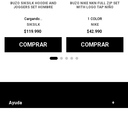
BUZO SIKSILK HOODIE AND
BUZO NIKE NKN FULL ZIP SET
JOGGERS SET HOMBRE
WITH LOGO TAP NIÑO
2
COLORES
1
COLOR
SIKSILK
NIKE
$
119
.
990
$
42
.
990
COMPRAR
COMPRAR
Ayuda
+
Preguntas frecuentes
Categorías
+
T&C - Políticas de Envío