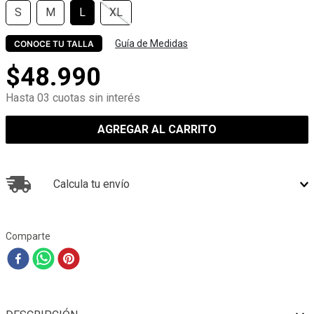
S
M
L
XL
Guía de Medidas
CONOCE TU TALLA
$
48
.
990
Hasta 03 cuotas sin interés
AGREGAR AL CARRITO
Calcula tu envío
Comparte