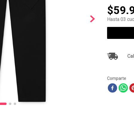
10
.
ea7
$
59
.
Hasta 03 cuo
Cal
Comparte