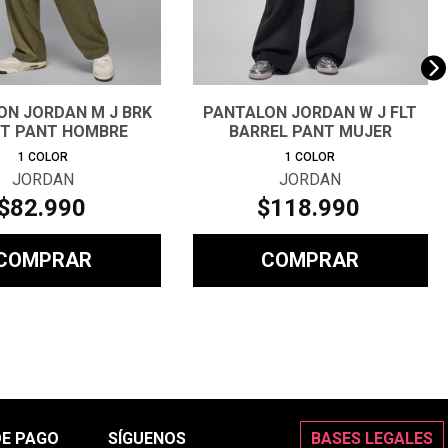
ON JORDAN M J BRK
PANTALON JORDAN W J FLT
T PANT HOMBRE
BARREL PANT MUJER
1
COLOR
1
COLOR
JORDAN
JORDAN
$
82
.
990
$
118
.
990
COMPRAR
COMPRAR
DE PAGO
SÍGUENOS
BASES LEGALES