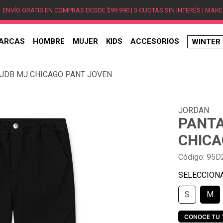
ENVÍO GRATIS EN COMPRAS DESDE $99.990 | 3 CUOTAS SIN INTERÉS | MAKE
ARCAS
HOMBRE
MUJER
KIDS
ACCESORIOS
WINTER
TÉRMINOS MÁS BUSCADOS
JDB MJ CHICAGO PANT JOVEN
1
.
hombre
2
.
jordan
JORDAN
3
.
mujer
PANTA
4
.
nike
CHICA
5
.
zapatillas
Código
:
95D
6
.
zapatillas jordan
7
.
new balance
S
M
8
.
zapatillas hombre
9
.
zapatillas nike
CONOCE TU 