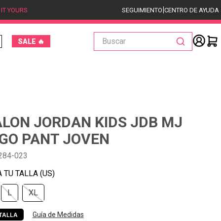
|
 IT YOURS
SEGUIMIENTO
CENTRO DE AYUDA
Buscar
SALE 🔥
LON JORDAN KIDS JDB MJ
GO PANT JOVEN
284-023
L
XL
Guía de Medidas
TALLA