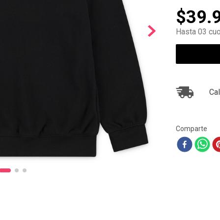
10
.
ea7
$
39
.
Hasta 03 cuo
Cal
Comparte