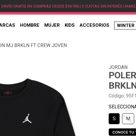
ENVÍO GRATIS EN COMPRAS DESDE $99.990 | 3 CUOTAS SIN INTERÉS | MAKE
ARCAS
HOMBRE
MUJER
KIDS
ACCESORIOS
WINTER
TÉRMINOS MÁS BUSCADOS
DN MJ BRKLN FT CREW JOVEN
1
.
hombre
2
.
jordan
JORDAN
3
.
mujer
POLER
4
.
nike
BRKLN
5
.
zapatillas
Código
:
95F
6
.
zapatillas jordan
7
.
new balance
S
M
8
.
zapatillas hombre
9
.
zapatillas nike
CONOCE TU 