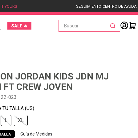
|
 IT YOURS
SEGUIMIENTO
CENTRO DE AYUDA
Buscar
SALE 🔥
ON JORDAN KIDS JDN MJ
 FT CREW JOVEN
122-023
L
XL
Guía de Medidas
TALLA