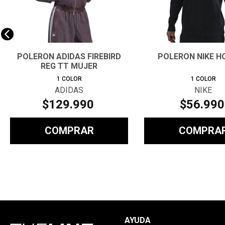
POLERON ADIDAS FIREBIRD
POLERON NIKE H
REG TT MUJER
1
COLOR
1
COLOR
ADIDAS
NIKE
$
129
.
990
$
56
.
990
COMPRAR
COMPRA
AYUDA