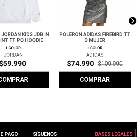
JORDAN KIDS JDB IN
POLERON ADIDAS FIREBIRD TT
INT FT PO HOODIE
D MUJER
1
COLOR
1
COLOR
JORDAN
ADIDAS
$
59
.
990
$
74
.
990
$
109
.
990
COMPRAR
COMPRAR
DE PAGO
SÍGUENOS
BASES LEGALES