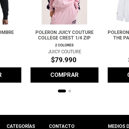
OMBRE
POLERON JUICY COUTURE
POLERON 
COLLEGE CREST 1/4 ZIP
THE PA
TRACK
2
COLORES
JUICY COUTURE
$
79
.
990
R
COMPRAR
CATEGORÍAS
CONTACTO
MEDIOS 