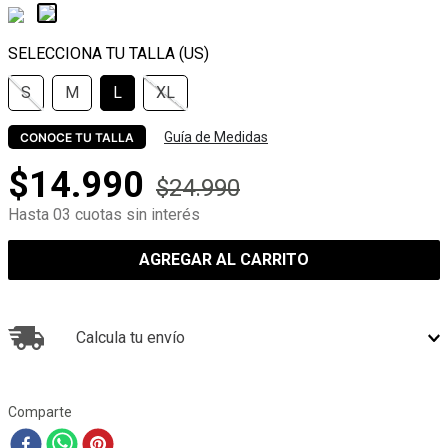
S
M
L
XL
Guía de Medidas
CONOCE TU TALLA
$
14
.
990
$
24
.
990
Hasta 03 cuotas sin interés
AGREGAR AL CARRITO
Calcula tu envío
Comparte