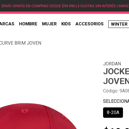
ENVÍO GRATIS EN COMPRAS DESDE $99.990 | 3 CUOTAS SIN INTERÉS | MAKE
ARCAS
HOMBRE
MUJER
KIDS
ACCESORIOS
WINTER
TÉRMINOS MÁS BUSCADOS
CURVE BRIM JOVEN
1
.
hombre
2
.
jordan
JORDAN
3
.
mujer
JOCKE
4
.
nike
JOVE
5
.
zapatillas
Código
:
9A0
6
.
zapatillas jordan
7
.
zapatillas hombre
8-20A
8
.
new balance
9
.
zapatillas nike