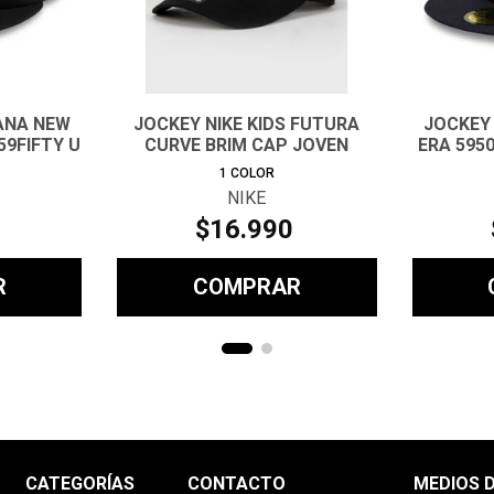
ANA NEW
JOCKEY NIKE KIDS FUTURA
JOCKEY
59FIFTY U
CURVE BRIM CAP JOVEN
ERA 595
1
COLOR
NIKE
$
16
.
990
R
COMPRAR
CATEGORÍAS
CONTACTO
MEDIOS 