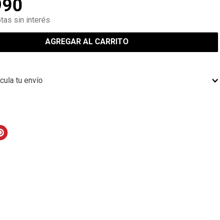
990
tas sin interés
AGREGAR AL CARRITO
cula tu envío