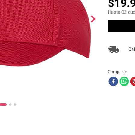
$
19
.
10
.
ea7
Hasta 03 cuo
Cal
Comparte