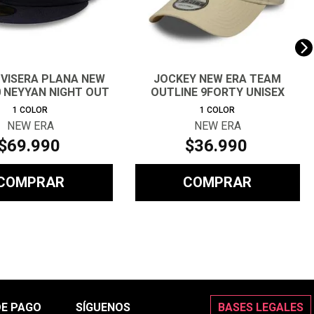
 VISERA PLANA NEW
JOCKEY NEW ERA TEAM
0 NEYYAN NIGHT OUT
OUTLINE 9FORTY UNISEX
1
COLOR
1
COLOR
NEW ERA
NEW ERA
$
69
.
990
$
36
.
990
COMPRAR
COMPRAR
DE PAGO
SÍGUENOS
BASES LEGALES