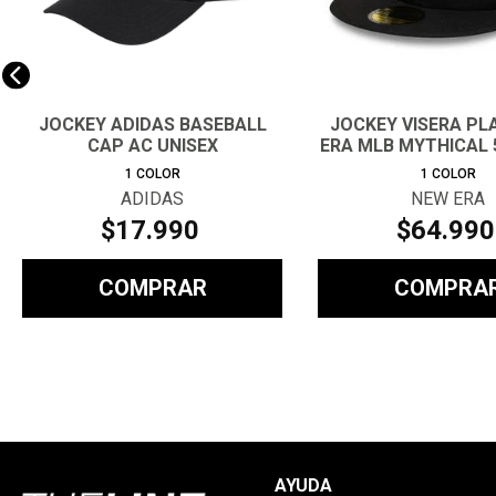
JOCKEY ADIDAS BASEBALL
JOCKEY VISERA PL
CAP AC UNISEX
ERA MLB MYTHICAL 
1
COLOR
1
COLOR
ADIDAS
NEW ERA
$
17
.
990
$
64
.
990
COMPRAR
COMPRA
AYUDA