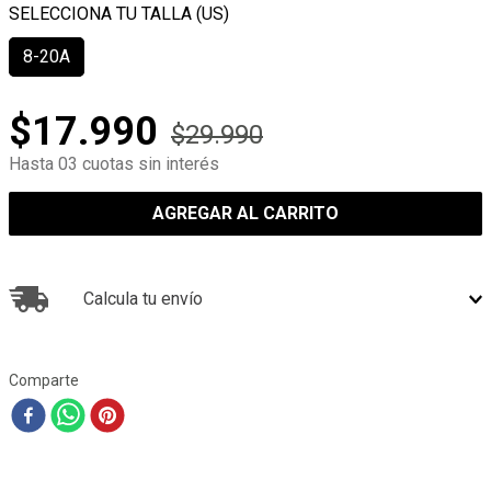
8-20A
$
17
.
990
$
29
.
990
Hasta 03 cuotas sin interés
AGREGAR AL CARRITO
Calcula tu envío
Comparte