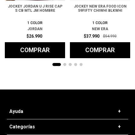
JOCKEY JORDAN U J RISE CAP
JOCKEY NEW ERA FOOD ICON
S CB MTL JM HOMBRE
59FIFTY CHIWHI BLKWHI
1
COLOR
1
COLOR
JORDAN
NEW ERA
$
26
.
990
$
37
.
990
$
54
.
990
COMPRAR
COMPRAR
Ayuda
+
Preguntas frecuentes
Categorías
+
T&C - Políticas de Envío