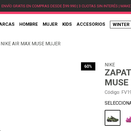
ENVÍO GRATIS EN COMPRAS DESDE $99.990 | 3 CUOTAS SIN INTERÉS | MAKE
ARCAS
HOMBRE
MUJER
KIDS
ACCESORIOS
WINTER
TÉRMINOS MÁS BUSCADOS
 NIKE AIR MAX MUSE MUJER
1
.
hombre
2
.
jordan
NIKE
3
.
mujer
60%
ZAPAT
4
.
nike
MUSE
5
.
zapatillas
Código
:
FV1
6
.
zapatillas jordan
7
.
new balance
8
.
zapatillas hombre
9
.
zapatillas nike