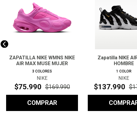
ZAPATILLA NIKE WMNS NIKE
Zapatilla NIKE A
AIR MAX MUSE MUJER
HOMBRE
3
COLORES
1
COLOR
NIKE
NIKE
$
75
.
990
$
137
.
990
$
169
.
990
$
1
COMPRAR
COMPRA