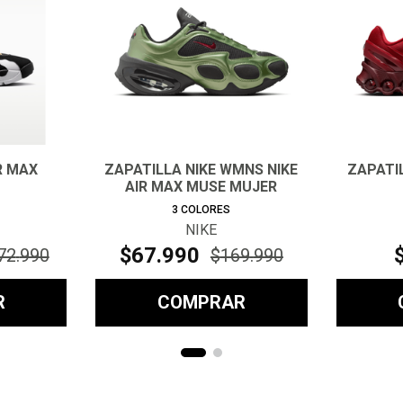
IR MAX
ZAPATILLA NIKE WMNS NIKE
ZAPATIL
AIR MAX MUSE MUJER
3
COLORES
NIKE
$
67
.
990
72
.
990
$
169
.
990
R
COMPRAR