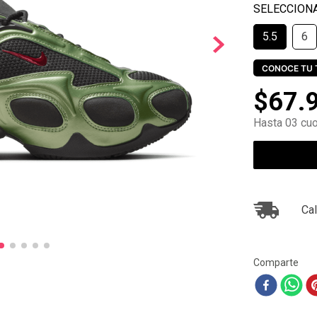
10
.
ea7
5.5
6
CONOCE TU 
$
67
.
Hasta 03 cuo
Cal
Comparte