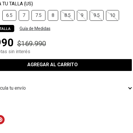
6.5
7
7.5
8
8.5
9
9.5
10
Guía de Medidas
TALLA
990
$
169
.
990
tas sin interés
AGREGAR AL CARRITO
cula tu envío