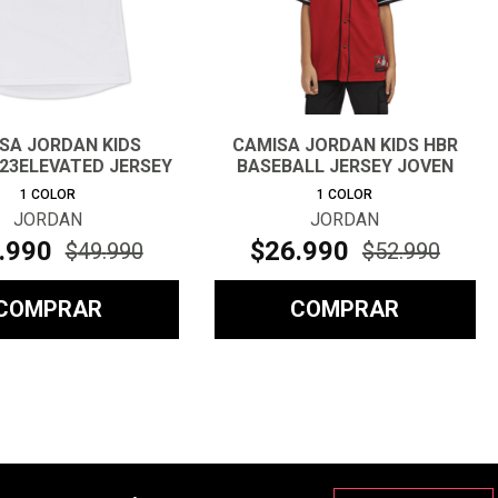
SA JORDAN KIDS
CAMISA JORDAN KIDS HBR
23ELEVATED JERSEY
BASEBALL JERSEY JOVEN
JOVEN
1
COLOR
1
COLOR
JORDAN
JORDAN
.
990
$
26
.
990
$
49
.
990
$
52
.
990
COMPRAR
COMPRAR