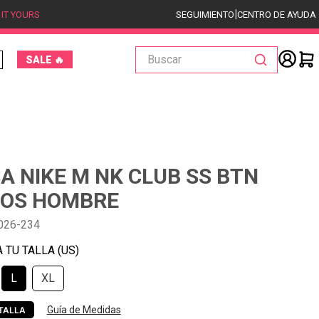
|
 IT YOURS
SEGUIMIENTO
CENTRO DE AYUDA
Buscar
SALE 🔥
A NIKE M NK CLUB SS BTN
 OS HOMBRE
026-234
L
XL
Guía de Medidas
TALLA