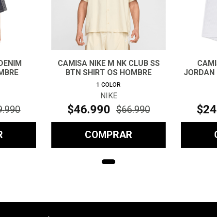
DENIM
CAMISA NIKE M NK CLUB SS
CAMI
MBRE
BTN SHIRT OS HOMBRE
JORDAN 
1
COLOR
NIKE
$
46
.
990
$
24
9
.
990
$
66
.
990
R
COMPRAR