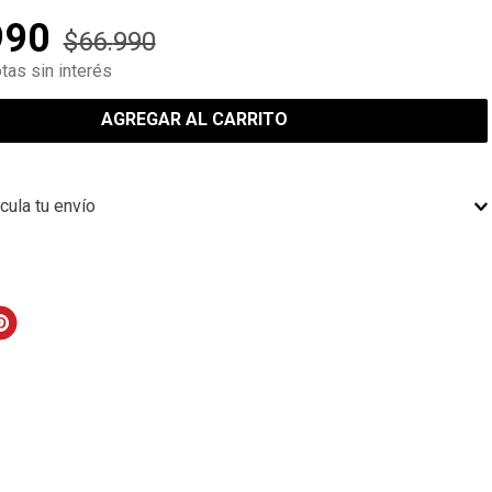
990
$
66
.
990
tas sin interés
AGREGAR AL CARRITO
cula tu envío