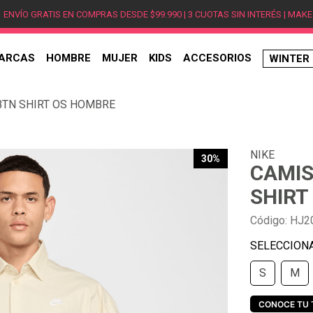
ENVÍO GRATIS EN COMPRAS DESDE $99.990 | 3 CUOTAS SIN INTERÉS | MAKE
ARCAS
HOMBRE
MUJER
KIDS
ACCESORIOS
WINTER
TÉRMINOS MÁS BUSCADOS
BTN SHIRT OS HOMBRE
1
.
hombre
2
.
jordan
NIKE
3
.
mujer
30%
CAMIS
4
.
nike
SHIRT
5
.
zapatillas
Código
:
HJ2
6
.
zapatillas jordan
7
.
new balance
S
M
8
.
zapatillas hombre
9
.
zapatillas nike
CONOCE TU 