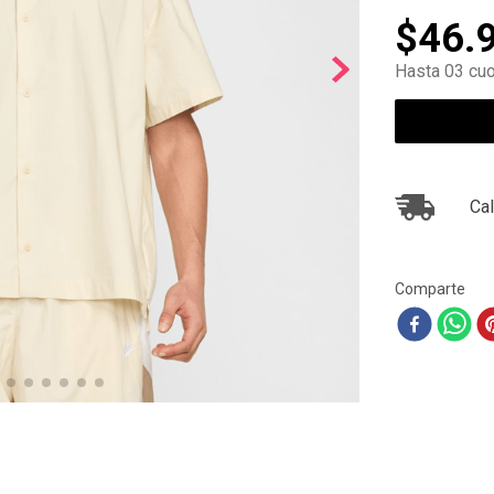
10
.
ea7
$
46
.
Hasta 03 cuo
Cal
Comparte