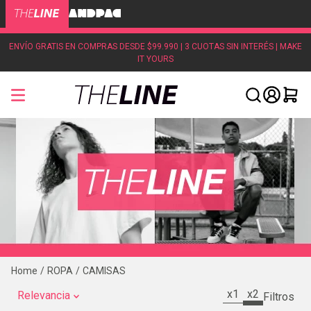
ENVÍO GRATIS EN COMPRAS DESDE $99.990 | 3 CUOTAS SIN INTERÉS | MAKE
IT YOURS
ROPA
CAMISAS
x1
x2
Relevancia