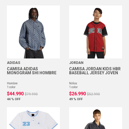
ADIDAS
JORDAN
CAMISA ADIDAS
CAMISA JORDAN KIDS HBR
MONOGRAM SHI HOMBRE
BASEBALL JERSEY JOVEN
hombre
niños
1
color
1
color
$
44
.
990
$
26
.
990
$
79
.
990
$
52
.
990
44 %
OFF
49 %
OFF