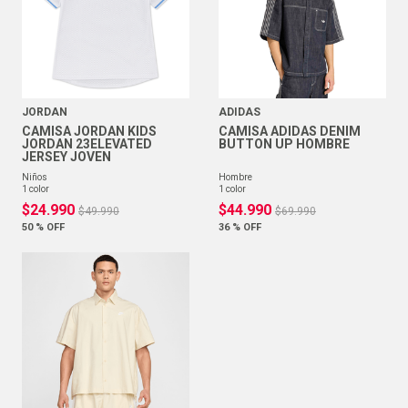
JORDAN
ADIDAS
CAMISA JORDAN KIDS
CAMISA ADIDAS DENIM
JORDAN 23ELEVATED
BUTTON UP HOMBRE
JERSEY JOVEN
niños
hombre
1
color
1
color
$
24
.
990
$
44
.
990
$
49
.
990
$
69
.
990
50 %
OFF
36 %
OFF