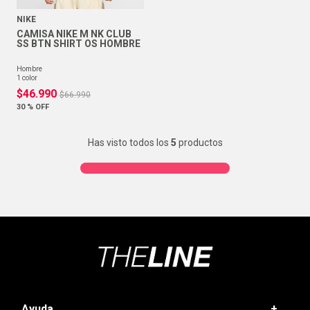
NIKE
CAMISA NIKE M NK CLUB
SS BTN SHIRT OS HOMBRE
hombre
1
color
$
46
.
990
$
66
.
990
30 %
OFF
Has visto todos los
5
productos
Ayuda
+