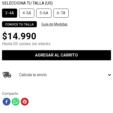
3-4A
4-5A
5-6A
6-7A
Guía de Medidas
CONOCE TU TALLA
$
14
.
990
Hasta 03 cuotas sin interés
AGREGAR AL CARRITO
Calcula tu envío
Comparte