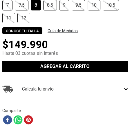
7
7.5
8
8.5
9
9.5
10
10.5
11
12
Guía de Medidas
CONOCE TU TALLA
$
149
.
990
Hasta 03 cuotas sin interés
AGREGAR AL CARRITO
Calcula tu envío
Comparte