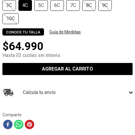
3C
4C
5C
6C
7C
8C
9C
10C
Guía de Medidas
CONOCE TU TALLA
$
64
.
990
Hasta 03 cuotas sin interés
AGREGAR AL CARRITO
Calcula tu envío
Comparte