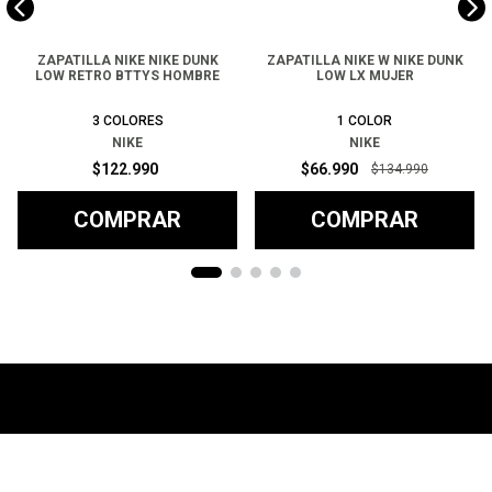
ZAPATILLA NIKE NIKE DUNK
ZAPATILLA NIKE W NIKE DUNK
LOW RETRO BTTYS HOMBRE
LOW LX MUJER
3
COLORES
1
COLOR
NIKE
NIKE
$
122
.
990
$
66
.
990
$
134
.
990
COMPRAR
COMPRAR
Ayuda
+
Preguntas frecuentes