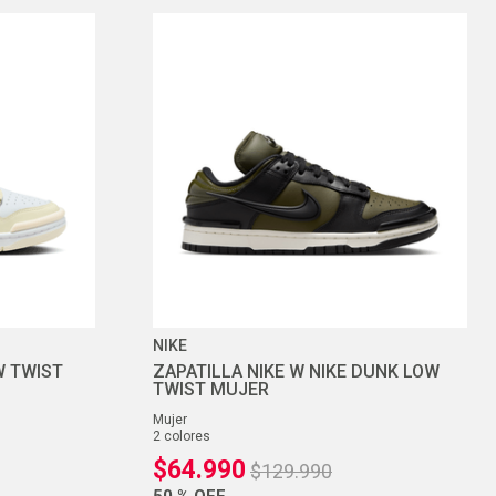
NIKE
W TWIST
ZAPATILLA NIKE W NIKE DUNK LOW
TWIST MUJER
mujer
2
colores
$
64
.
990
$
129
.
990
50 %
OFF