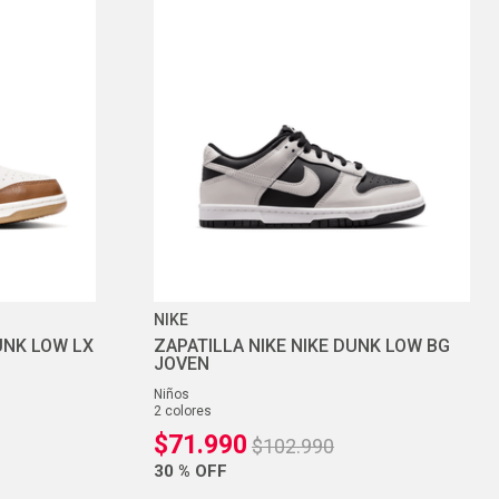
NIKE
UNK LOW LX
ZAPATILLA NIKE NIKE DUNK LOW BG
JOVEN
niños
2
colores
$
71
.
990
$
102
.
990
30 %
OFF