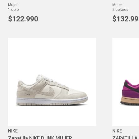
mujer
mujer
1
color
2
colores
$
122
.
990
$
132
.
99
NIKE
NIKE
Zapatilla NIKE DUNK MUJER
ZAPATILLA