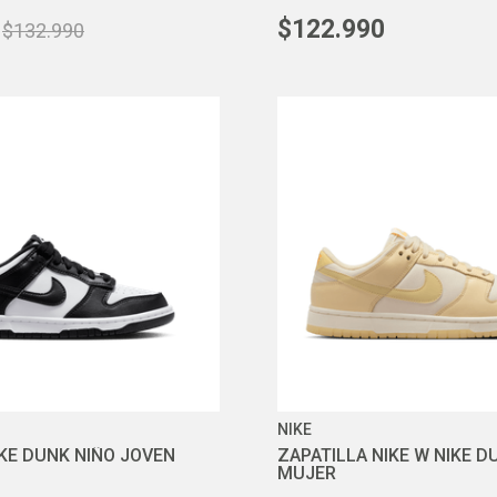
$
122
.
990
$
132
.
990
NIKE
NIKE DUNK NIÑO JOVEN
ZAPATILLA NIKE W NIKE 
MUJER