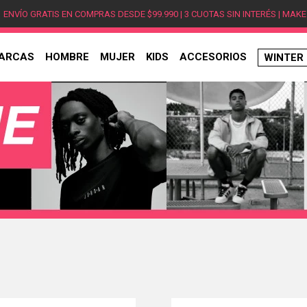
ENVÍO GRATIS EN COMPRAS DESDE $99.990 | 3 CUOTAS SIN INTERÉS | MAKE
ARCAS
HOMBRE
MUJER
KIDS
ACCESORIOS
WINTER
TÉRMINOS MÁS BUSCADOS
1
.
hombre
2
.
jordan
3
.
mujer
4
.
nike
5
.
zapatillas
6
.
zapatillas jordan
7
.
new balance
8
.
zapatillas hombre
9
.
zapatillas nike