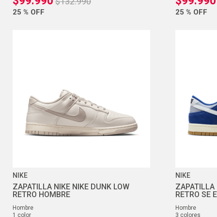
$
99
.
990
$
99
.
990
$
132
.
990
25 %
OFF
25 %
OFF
NIKE
NIKE
ZAPATILLA NIKE NIKE DUNK LOW
ZAPATILLA
RETRO HOMBRE
RETRO SE 
hombre
hombre
1
color
3
colores