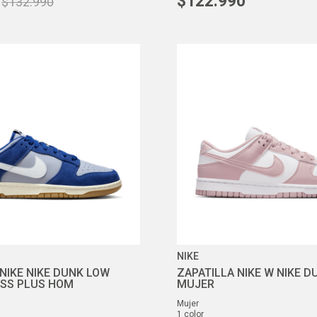
$
122
.
990
$
132
.
990
NIKE
 NIKE NIKE DUNK LOW
ZAPATILLA NIKE W NIKE 
ESS PLUS HOM
MUJER
mujer
1
color