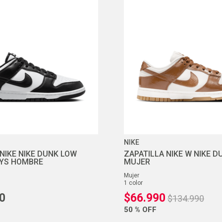
10
.
ea7
NIKE
 NIKE NIKE DUNK LOW
ZAPATILLA NIKE W NIKE D
TYS HOMBRE
MUJER
mujer
1
color
0
$
66
.
990
$
134
.
990
50 %
OFF