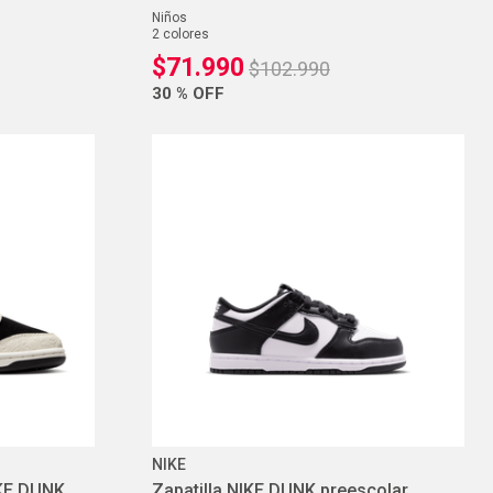
niños
2
colores
$
71
.
990
$
102
.
990
30 %
OFF
NIKE
KE DUNK
Zapatilla NIKE DUNK preescolar