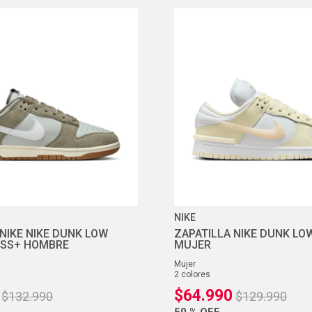
NIKE
 NIKE NIKE DUNK LOW
ZAPATILLA NIKE DUNK LO
ESS+ HOMBRE
MUJER
mujer
2
colores
$
64
.
990
$
132
.
990
$
129
.
990
50 %
OFF