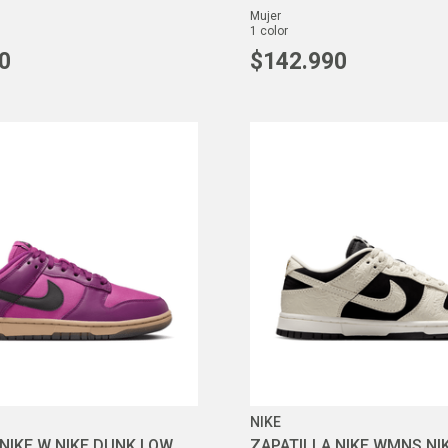
mujer
1
color
0
$
142
.
990
NIKE
 NIKE W NIKE DUNK LOW
ZAPATILLA NIKE WMNS NI