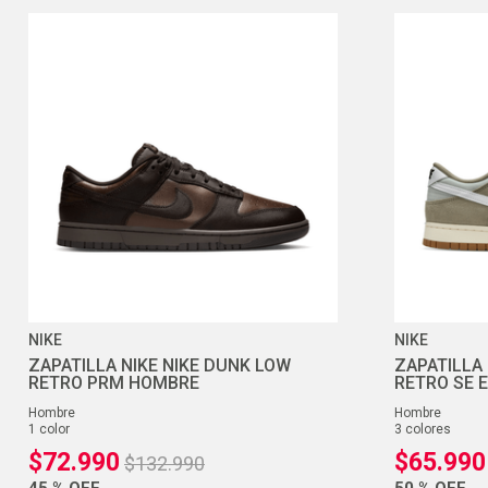
NIKE
NIKE
ZAPATILLA NIKE NIKE DUNK LOW
ZAPATILLA
RETRO PRM HOMBRE
RETRO SE 
hombre
hombre
1
color
3
colores
$
72
.
990
$
65
.
990
$
132
.
990
45 %
OFF
50 %
OFF