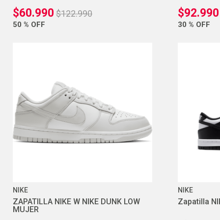
$
60
.
990
$
92
.
990
$
122
.
990
50 %
OFF
30 %
OFF
NIKE
NIKE
ZAPATILLA NIKE W NIKE DUNK LOW
Zapatilla 
MUJER