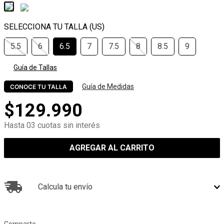
5.5
6
6.5
7
7.5
8
8.5
9
Guía de Tallas
Guía de Medidas
CONOCE TU TALLA
$
129
.
990
Hasta 03 cuotas sin interés
AGREGAR AL CARRITO
Calcula tu envío